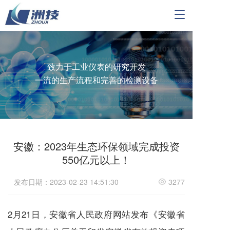
T
o
g
g
l
e
致力于工业仪表的研究开发
n
一流的生产流程和完善的检测设备
a
v
i
g
a
t
安徽：2023年生态环保领域完成投资
i
550亿元以上！
o
n
发布日期：2023-02-23 14:51:30
3277
2月21日，安徽省人民政府网站发布《安徽省