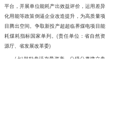
平台，开展单位能耗产出效益评价，运用差异
化用能等政策倒逼企业改造提升，为高质量项
目腾出空间。争取新投产超超临界煤电项目能
耗煤耗指标国家单列。(责任单位：省自然资
源厅、省发展改革委)
(七)鼓励盘活存量资产。分级分类建立盘
活存量资产台账并调度推进。统筹安排1000万
元资金，对纳入省级台账并由社会资本参与成
功盘活的国有存量资产项目给予支持。将盘活
存量资产纳入国有企业考核体系，省属国有企
业选择10个以上重点项目进行盘活。积极支持
符合条件的项目开展基础设施领域不动产投资
信托基金(REITs)试点，力争2023年上市发行