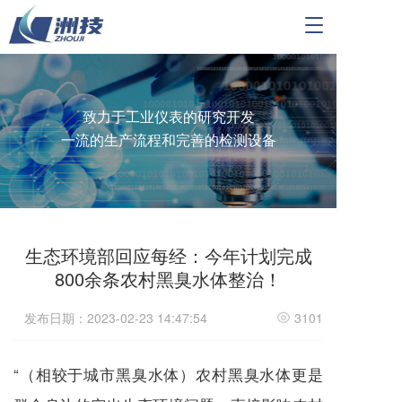
T
o
g
g
l
e
致力于工业仪表的研究开发
n
一流的生产流程和完善的检测设备
a
v
i
g
a
t
生态环境部回应每经：今年计划完成
i
800余条农村黑臭水体整治！
o
n
发布日期：2023-02-23 14:47:54
3101
“（相较于城市黑臭水体）农村黑臭水体更是