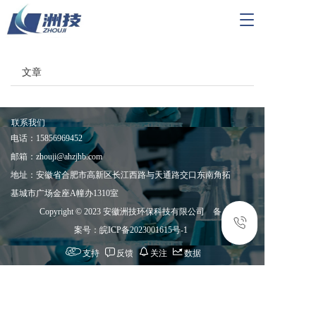
T
o
g
g
文章
l
e
n
a
联系我们
v
电话：
15856969452
i
邮箱：zhouji@ahzjhb.com
g
a
地址：安徽省合肥市高新区长江西路与天通路交口东南角拓
t
基城市广场金座A幢办1310室
i
Copyright © 2023 安徽洲技环保科技有限公司    备
o
n
案号：皖ICP备2023001615号-1
支持
反馈
关注
数据