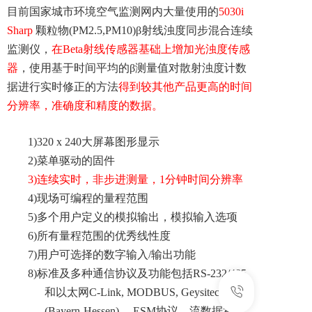
目前国家城市环境空气监测网内大量使用的
5030i
Sharp
颗粒物(
PM2.5,PM10)
β射线浊度同步混合连续
监测仪，
在Beta射线传感器基础上增加光浊度传感
器
，使用基于时间平均的β测量值对散射浊度计数
据进行实时修正的方法
得到较其他产品更高的时间
分辨率，准确度和精度的数据。
1)
320 x 240大屏幕图形显示
2)
菜单驱动的固件
3)
连续实时，非步进测量，1分钟时间分辨率
4)
现场可编程的量程范围
5)
多个用户定义的模拟输出，模拟输入选项
6)
所有量程范围的优秀线性度
7)
用户可选择的数字输入/输出功能
8)
标准及多种通信协议及功能包括RS-232/485
和以太网C-Link, MODBUS, Geysitech
(Bayern-Hessen)， ESM协议，流数据和