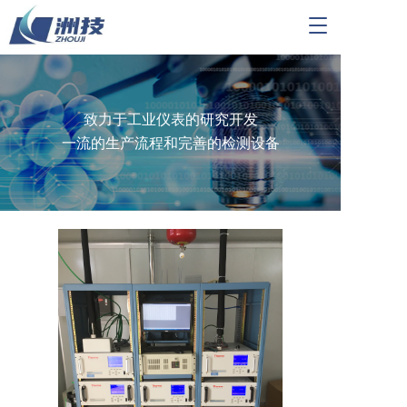
T
o
g
g
l
e
致力于工业仪表的研究开发
n
一流的生产流程和完善的检测设备
a
v
i
g
a
t
i
o
n