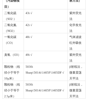
（污染物项
标方法）
目）
二氧化硫
43i
√
紫外荧光
（
SO2
）
法
二氧化氮
42i
√
化学发光
（N
O2
）
法
一氧化碳
48i
√
气体滤波
（C
O
）
红外吸收
法
臭氧
（O
3
）
49i
√
紫外荧光
法
颗粒物 （粒
5030i
β射线法，
径小于等于
Sharp\5014i\1405F\1405DF
√
微量震荡
1
0
μ米）
天平法
颗粒物 （粒
5030i
β射线法，
径小于等于
Sharp\5014i\1405F\1405DF
√
微量震荡
2
.5
μ米）
天平法