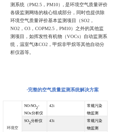
测系统（P
M2.5
，P
M10
）, 是环境空气质量评价
各级监测网络的核心组成部分，同时也提供除
环境空气质量评价基本监测项目（S
O2
，
N
O2
，O
3
，C
O
P
M2.5
，P
M10
）之外的其他监
测项目，如挥发性有机物（V
OCs
）自动监测系
统，温室气体C
O2
，甲烷非甲烷等其他自动分
析仪器等。
·
完整的空气质量监测系统解决方案
NO-NO
-
42i
常规污染
2
NOx分析仪
物监测
SO
分析仪
43i
常规污染
2
环境空
物监测