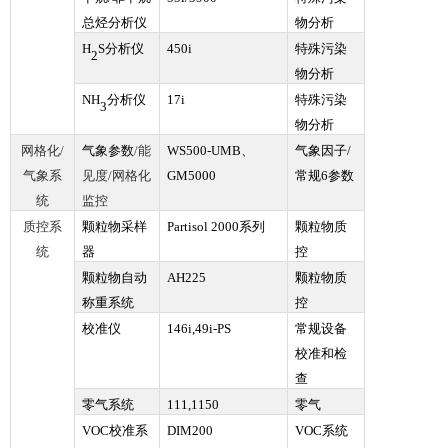
总烃分析仪
物分析
H
S分析仪
450i
特殊污染
2
物分析
NH
分析仪
17i
特殊污染
3
物分析
网格化/
气象参数
/能
WS500-UMB
、
气象因子/
气象系
见度/网格化
GM5000
常规6参数
统
监控
质控系
颗粒物采样
Partisol 2000
系列
颗粒物质
统
器
控
颗粒物自动
AH225
颗粒物质
称重系统
控
校准仪
146i,49i-PS
常规设备
校准和检
查
零气系统
111,1150
零气
VOC校准系
DIM200
VOC系统