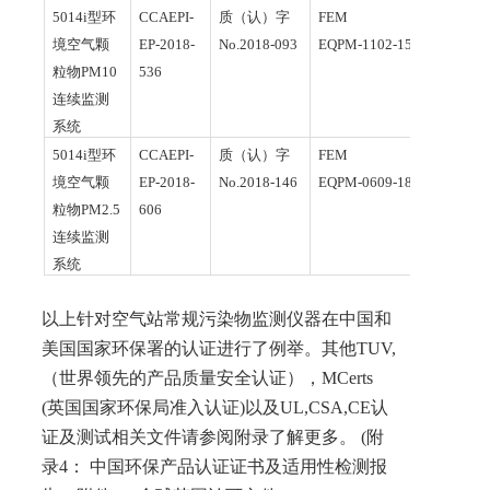
5014i
型环
CCAEPI-
质（认）字
FEM
境空气颗
EP-2018-
No.201
8
-
093
EQPM-1102-150
粒物P
M10
536
连续监测
系统
5014i
型环
CCAEPI-
质（认）字
FEM
境空气颗
EP-2018-
No.201
8
-1
46
EQPM-0609-183
粒物P
M2.5
606
连续监测
系统
以上针对空气站常规污染物监测仪器在中国和
美国国家环保署的认证进行了例举。其他T
UV,
（世界领先的产品质量安全认证），
MCerts
(
英国国家环保局准入认证)以及UL,CSA,C
E
认
证及测试相关文件请参阅附录了解更多。
(
附
录4： 中国环保产品认证证书及适用性检测报