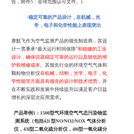
告，附件
5
：全球范围认可文件。)
·
稳定可靠的产品设计，在机械，光
学，电子和化学性能上表现突出
赛默飞作为空气监测产品的领先制造商，其设
计一贯秉承“最大运行时间保障”
和稳健的工业
设计，确保仪器稳定可靠的运行以及较低的维
护和维修成本
。其领先行业的环境空气气体和
颗粒物分析仪
在机械，结构，光学，电子，化
学性能等方面具有领先的设计和技术优势
，并
在不断实践和发展中持续提升以满足客户日益
增长的深层次应用需求
。
产品举例1：
1500
型气环境空气气态污染物监
测系统（包括
42i
型
NO/NO2/NOX
气体分析
仪，4
3i
型二氧化硫分析仪，4
8i
型一氧化碳分