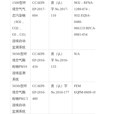
1500
型
环
CCAEPI-
质（认）
NO2
：
RFNA-
境空气气
EP-2017-
字
No.2017-
1289-074
；
态污染物
604
116
S
O2:EQSA-
（S
O2
，
0486-
C
O2
，
060;CO:RFCA-
O
3
，C
O
）
0981-054
连续自动
监测系统
5
030i
型环
CCAEPI-
质（认）
N/A
境空气颗
EP-2016-
字
No.2016-
粒物P
M10
434
133
连续监测
系统
5030i
型环
CCAEPI-
质（认）字
FEM
境空气颗
EP-2016-
No.2016-1
77
EQPM-0609-184
粒物P
M2.5
480
连续自动
监测系统