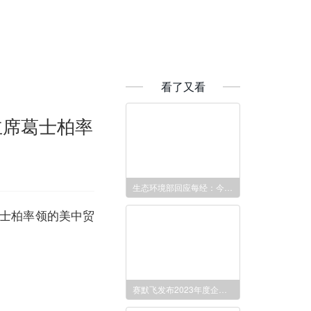
看了又看
主席葛士柏率
生态环境部回应每经：今年计划完成800余条农村黑臭水体整治！
葛士柏率领的美中贸
赛默飞发布2023年度企业社会责任报告