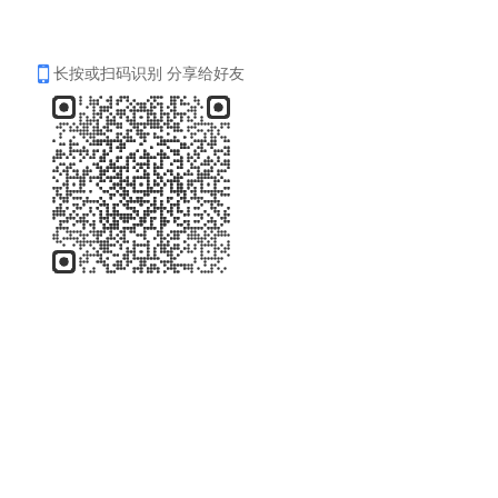
长按或扫码识别 分享给好友
公司愿景
致力于携手客户使环境变得更健康、更清洁、更安全
我们共同的使命：天更蓝、水更清、土更净！