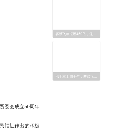
赛默飞年报近450亿，遥遥领先稳居行业首位！
携手本土四十年，赛默飞揽获五项年度大奖！
贸委会成立50周年
人民福祉作出的积极