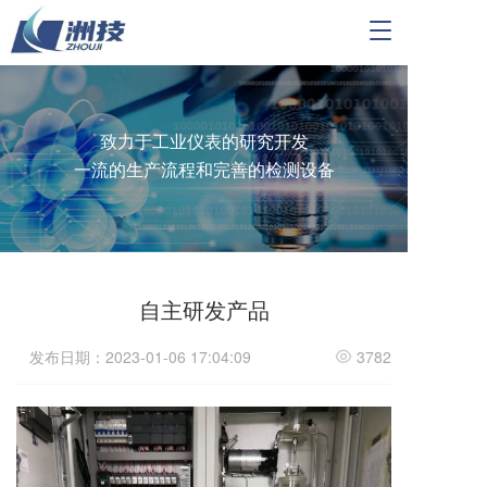
T
o
g
g
l
e
致力于工业仪表的研究开发
n
一流的生产流程和完善的检测设备
a
v
i
g
a
t
自主研发产品
i
o
发布日期：2023-01-06 17:04:09
3782
n